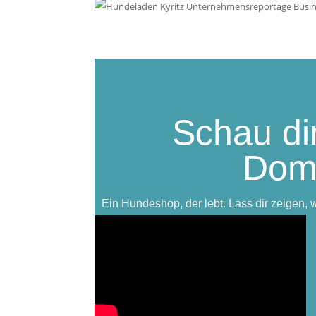
Schau dir
Domi
Ein Hundeshop, der lebt. Lass dir zeigen, w