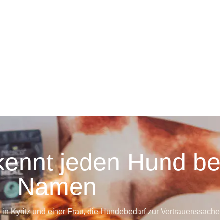
kennt jeden Hund b
Namen
 Kyritz und einer Frau, die Hundebedarf zur Vertrauenssache