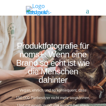
Produktfotografie für
noms+: Wenn eine
Brand so echt ist wie
die Menschen
dahinter
Vegan, ehrlich und so konsequent, dass
150.000 Tierbesitzer nicht mehr wegkönnen.
Und mit einem Hund, der einfach bei allem