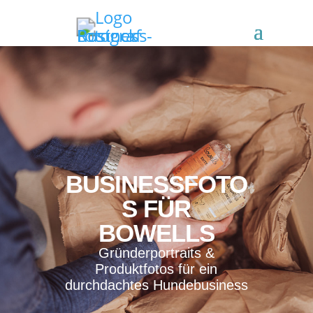
BUSINESSFOTO
S FÜR
BOWELLS
Gründerportraits &
Produktfotos für ein
durchdachtes Hundebusiness